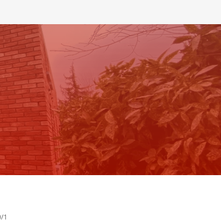
r.
0/1