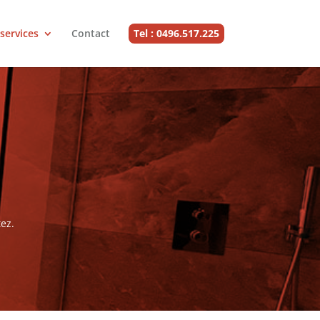
services
Contact
Tel : 0496.517.225
ez.