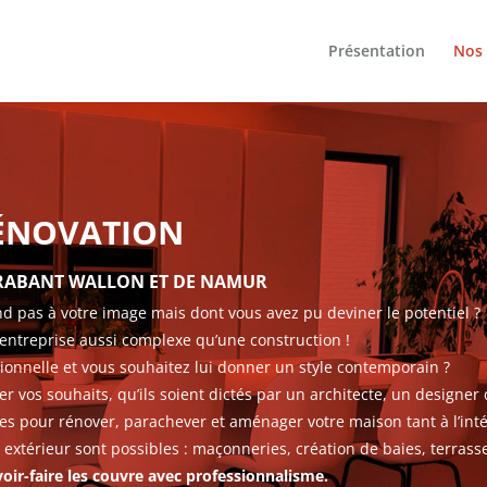
Présentation
Nos 
RÉNOVATION
BRABANT WALLON ET DE NAMUR
 pas à votre image mais dont vous avez pu deviner le potentiel ?
entreprise aussi complexe qu’une construction !
itionnelle et vous souhaitez lui donner un style contemporain ?
 vos souhaits, qu’ils soient dictés par un architecte, un designer
res pour rénover, parachever et aménager votre maison tant à l’intér
extérieur sont possibles : maçonneries, création de baies, terra
oir-faire les couvre avec professionnalisme.